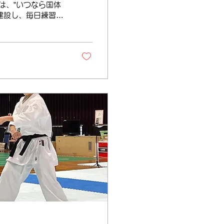
は、”いつなら国体
建設し、毎日練習に
しました。...