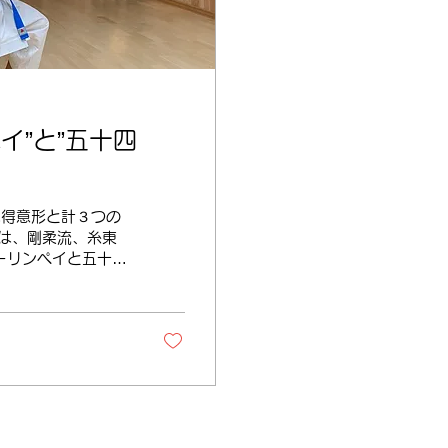
イ”と”五十四
は得意形と計３つの
は、剛柔流、糸東
ーリンペイと五十四
武者も多く知られて