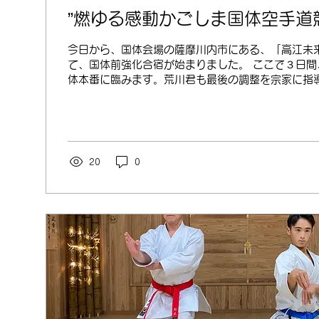
”燃ゆる感動かごしま国体空手道
今日から、国体会場の薩摩川内市にある、「高江未
て、国体前強化合宿が始まりました。 ここで３日間
体本番に臨みます。荒川君も最後の調整を宗家に指
す。
20
0