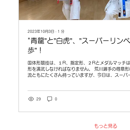
2023年10月3日
∙
1
分
"青龍”と”白虎”、”スーパーリンペ
歩”！
国体形競技は、１R、指定形、２Rとメダルマッチ
形を演武しなければなりません。 荒川選手の得意形
流ともにたくさん持っていますが、今日は、スーパ
歩を練習しました。 ”覇手のスーパーリンペイは”演
いますが、”首...
29
0
もっと見る